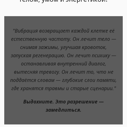
"Вибрация возвращает каждой клетке её
естественную частоту. Он лечит тело —
снимая зажимы, улучшая кровоток,
запуская регенерацию. Он лечит психику —
останавливая внутренний диалог,
вытесняя тревогу. Он лечит то, что не
поддаётся словам — глубокие слои памяти,
где хранятся травмы и старые сценарии."
Выдохните. Это разрешение —
замедлиться.