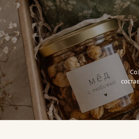
Со
соста